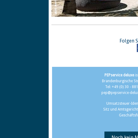
Folgen S
PEPservice deluxe
is
Brandenburgische Str
Tel: +49 (0) 30 - 88
pep@pepservice-delu
Umsatzsteuer-Ide
Sitz und Amtsgerich
Geschäftsfü
Noch kein M