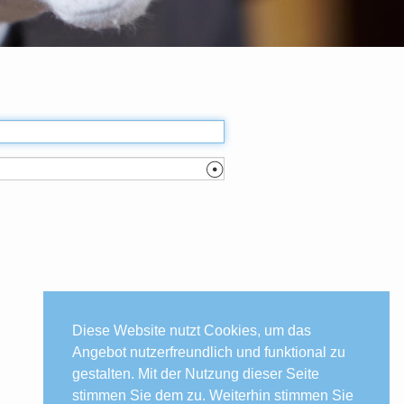
☉
Diese Website nutzt Cookies, um das
Angebot nutzerfreundlich und funktional zu
gestalten. Mit der Nutzung dieser Seite
stimmen Sie dem zu. Weiterhin stimmen Sie