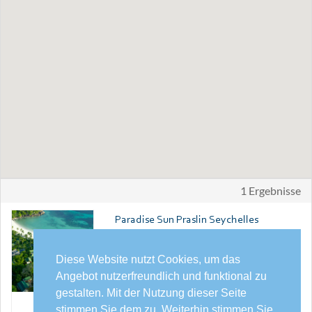
1 Ergebnisse
Paradise Sun Praslin Seychelles
NORDOSTKÜSTE
Inmitten üppiger, tropischer Gärten sind die
Diese Website nutzt Cookies, um das
kleinen zweistöckigen bungalowähnlichen
Angebot nutzerfreundlich und funktional zu
Gebäude verteilt. Die Einrichtung des Hotels
besteht aus hölzernen und klassichen Elementen
gestalten. Mit der Nutzung dieser Seite
und spiegelt die Wärme der Seychellen-Inseln
stimmen Sie dem zu. Weiterhin stimmen Sie