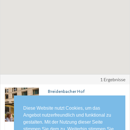
1 Ergebnisse
Breidenbacher Hof
DÜSSELDORF/STADTZENTRUM
Der legendäre Breidenbacher Hof im Herzen
Diese Website nutzt Cookies, um das
Düsseldorfs verspricht Luxus, Komfort und
Angebot nutzerfreundlich und funktional zu
individuellen Service auf höchstem Niveau.
auf Anfrage
gestalten. Mit der Nutzung dieser Seite
stimmen Sie dem zu. Weiterhin stimmen Sie