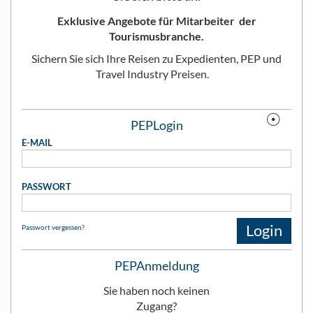
Als eines der ersten Resorts auf den Malediven bietet
Exklusive Angebote für Mitarbeiter der
diese Insel 40 Jahre Erfahrung im Gastgewerbe und die
Tourismusbranche.
ständige Verbesserung der Zimmer und des Resorts der
Insel.
Sichern Sie sich Ihre Reisen zu Expedienten, PEP und
Travel Industry Preisen.
Gastronomie
Meeru bietet eine köstliche Auswahl an internationaler
☉
Küche mit Gerichten aus der ganzen Welt. Diese
PEPLogin
erstklassigen Restaurants bieten aufmerksamen Service
E-MAIL
in tropischer Umgebung. Meeru hat für jeden Geschmack
und Anlass etwas zu bieten, macht das Beste aus einem
Urlaub und probiert sie alle aus.
PASSWORT
Es gibt zwei All-you-can-eat-Buffetrestaurants.
Farivalhu
und
Maalan
bieten Frühstück, Mittag- und
Login
Passwort vergessen?
Abendessen in einer authentischen maledivischen
Atmosphäre mit Strohdächern, Sandböden und
Freiflächen. Farivalhu ist für Gäste am südlichen Ende
PEPAnmeldung
der Insel und Maalan für Gäste am nördlichen Ende der
Sie haben noch keinen
Insel.
Zugang?