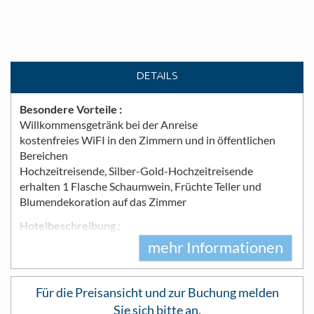
DETAILS
Besondere Vorteile
Willkommensgetränk bei der Anreise
kostenfreies WiFI in den Zimmern und in öffentlichen
Bereichen
Hochzeitreisende, Silber-Gold-Hochzeitreisende
erhalten 1 Flasche Schaumwein, Früchte Teller und
Blumendekoration auf das Zimmer
Hotelbeschreibung
Meeru verfügt über zwei Empfänge, einen im Zentrum
mehr Informationen
der Insel und einen am nördlichen Ende. Beide bieten ein
entspanntes Ein- und Auschecken. Der Hauptempfang
bietet einen Gästeservice, einen Geschenkeladen, feine
Für die Preisansicht und zur Buchung melden
Juwelen und ein Internetcafe.
Sie sich bitte an.